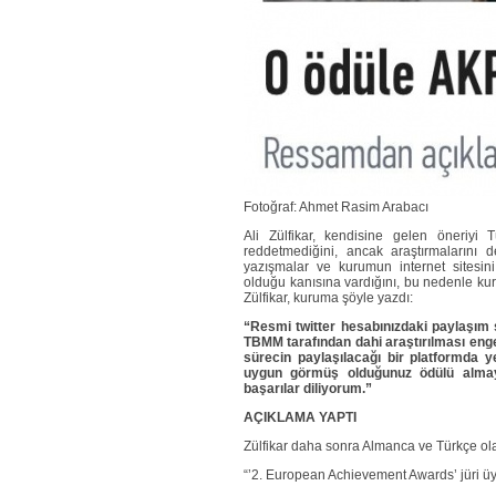
Fotoğraf: Ahmet Rasim Arabacı
Ali Zülfikar, kendisine gelen öneriyi Tü
reddetmediğini, ancak araştırmalarını de
yazışmalar ve kurumun internet sitesin
olduğu kanısına vardığını, bu nedenle kur
Zülfikar, kuruma şöyle yazdı:
“Resmi twitter hesabınızdaki paylaşım s
TBMM tarafından dahi araştırılması enge
sürecin paylaşılacağı bir platformda y
uygun görmüş olduğunuz ödülü almaya g
başarılar diliyorum.”
AÇIKLAMA YAPTI
Zülfikar daha sonra Almanca ve Türkçe ola
“’2. European Achievement Awards’ jüri 