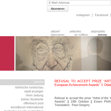
E-
Mail-
Adresse
Navigation
instagram
Facebook
überspringen
Navigation
aktuell
artworks
artprojekts
überspringen
interviews
ali zülfikar
presse
publikums
katalog
impressum
REFUSAL TO ACCEPT PRIZE “ARTIS
presse
European Achievement Awards” // Odat
Navigation
kölnische rundschau
überspringen
stadt anzeiger
rhein zeitung
Refusal to accept the prize “Artist of t
kölner illustrierte
Awards” || 19th October || Essen Philh
offenbach post
Translation : Paul Gregory
kunstforum international