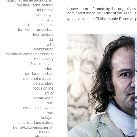
badische neuste nachrichten
westdeutsche zeitung
I have been informed by the organisers
tjb-presse
nominated me to be “Artist of the Year”.
yeni hayat
gala event in the Philharmonie Essen as par
waz
rheinische post
frankfurter rundschau
rhein zeitung
taz
welt
volksfreund
stockholm center for freedom
ccdiscovery
3sat-kulturzeit
stern
swr-landesschau
monopol-magazin
derstandard
focus online
arti-tv
report-koeln
wdr
dw-deutschewelle
wdr
kolajart
muensterlandzeitung
herne/kultur/emschertal-
museum
blickaktuell