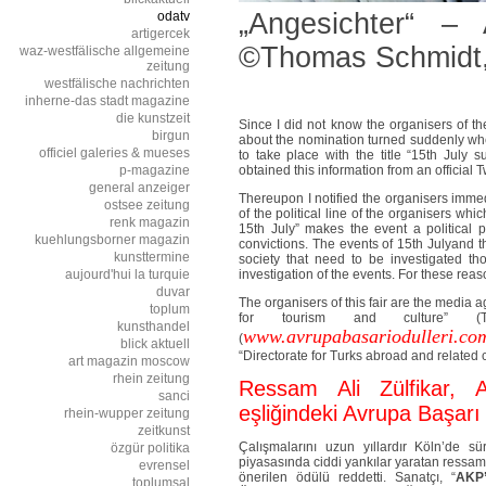
„Angesichter“ – 
odatv
artigercek
©Thomas Schmidt,
waz-westfälische allgemeine
zeitung
westfälische nachrichten
inherne-das stadt magazine
die kunstzeit
Since I did not know the organisers of t
birgun
about the nomination turned suddenly when
officiel galeries & mueses
to take place with the title “15th July s
p-magazine
obtained this information from an official T
general anzeiger
Thereupon I notified the organisers immedi
ostsee zeitung
of the political line of the organisers wh
renk magazin
15th July” makes the event a political 
kuehlungsborner magazin
convictions. The events of 15th Julyand 
kunsttermine
society that need to be investigated t
aujourd'hui la turquie
investigation of the events. For these reas
duvar
The organisers of this fair are the medi
toplum
for tourism and culture” 
kunsthandel
www.avrupabasariodulleri.co
(
blick aktuell
“Directorate for Turks abroad and related 
art magazin moscow
rhein zeitung
Ressam Ali Zülfikar, A
sanci
eşliğindeki Avrupa Başarı
rhein-wupper zeitung
zeitkunst
Çalışmalarını uzun yıllardır Köln’de s
özgür politika
piyasasında ciddi yankılar yaratan ressam 
evrensel
önerilen ödülü reddetti. Sanatçı, “
AKP’
toplumsal