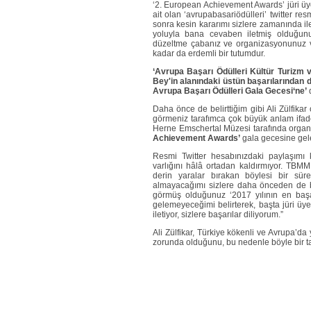
‘2. European Achievement Awards’ jüri üye
ait olan ‘avrupabasariödülleri’ twitter r
sonra kesin kararımı sizlere zamanında il
yoluyla bana cevaben iletmiş olduğunuz
düzeltme çabanız ve organizasyonunuz ve
kadar da erdemli bir tutumdur.
‘Avrupa Başarı Ödülleri Kültür Turizm 
Bey'in alanındaki üstün başarılarından
Avrupa Başarı Ödülleri Gala Gecesi‘ne’
Daha önce de belirttiğim gibi Ali Zülfikar
görmeniz tarafımca çok büyük anlam ifa
Herne Emschertal Müzesi tarafında organi
Achievement Awards’
gala gecesine gele
Resmi Twitter hesabınızdaki paylaşımı 
varlığını hâlâ ortadan kaldırmıyor. TBMM
derin yaralar bırakan böylesi bir süre
almayacağımı sizlere daha önceden de b
görmüş olduğunuz ‘2017 yılının en başa
gelemeyeceğimi belirterek, başta jüri üy
iletiyor, sizlere başarılar diliyorum.”
Ali Zülfikar, Türkiye kökenli ve Avrupa’da
zorunda olduğunu, bu nedenle böyle bir t