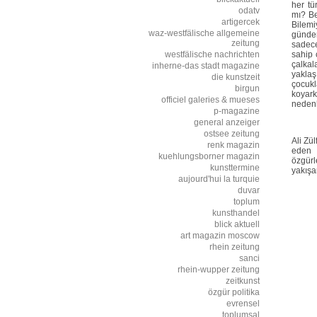
her tü
odatv
mı? Be
artigercek
Bilemi
waz-westfälische allgemeine
gündem
zeitung
sadece
westfälische nachrichten
sahip 
çalka
inherne-das stadt magazine
yaklaş
die kunstzeit
çocukl
birgun
koyark
officiel galeries & mueses
nedenl
p-magazine
general anzeiger
ostsee zeitung
Ali Zü
renk magazin
eden 
kuehlungsborner magazin
özgürl
kunsttermine
yakışa
aujourd'hui la turquie
duvar
toplum
kunsthandel
blick aktuell
art magazin moscow
rhein zeitung
sanci
rhein-wupper zeitung
zeitkunst
özgür politika
evrensel
toplumsal