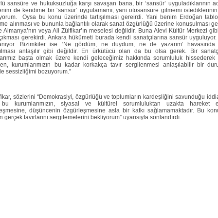
rlü sansüre ve hukuksuzluğa karşı savaşan bana, bir ‘sansür’ uyguladıklarının a
nim de kendime bir ‘sansür’ uygulamamı, yani otosansüre gitmemi istediklerinin
yorum. Oysa bu konu üzerinde tartışılması gereirdi. Yani benim Erdoğan tab
e alınması ve bununla bağlantılı olarak sanat özgürlüğü üzerine konuşulması ge
 Almanya’nın veya Ali Zülfikar’ın meselesi değildir. Buna Alevi Kültür Merkezi gib
çıkması gerekirdi. Ankara hükümeti burada kendi sanatçılarına sansür uyguluyor
lanıyor. Bizimkiler ise ‘Ne gördüm, ne duydum, ne de yazarım’ havasında
ılması anlaşılır gibi değildir. En ürkütücü olan da bu olsa gerek. Bir sanatç
arımız başta olmak üzere kendi geleceğimiz hakkında sorumluluk hissederek 
en, kurumlarımızın bu kadar korkakça tavır sergilenmesi anlaşılabilir bir dur
e sessizliğimi bozuyorum.”
lfikar, sözlerini “Demokrasiyi, özgürlüğü ve toplumların kardeşliğini savunduğu idd
bu kurumlarımızın, siyasal ve kültürel sorumluluktan uzakta hareket e
eşmesine, düşüncenin özgürleşmesine asla bir katkı sağlamamaktadır. Bu kon
n gerçek tavırlarını sergilemelerini bekliyorum” uyarısıyla sonlandırdı.