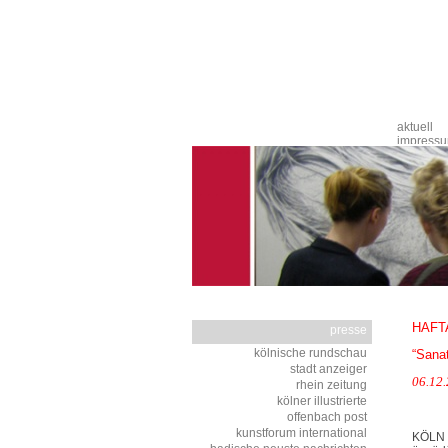
Navigation
aktuell
überspringen
impress
HAFTA
presse
Navigation
kölnische rundschau
“Sana
überspringen
stadt anzeiger
06.12
rhein zeitung
kölner illustrierte
offenbach post
kunstforum international
KÖLN –