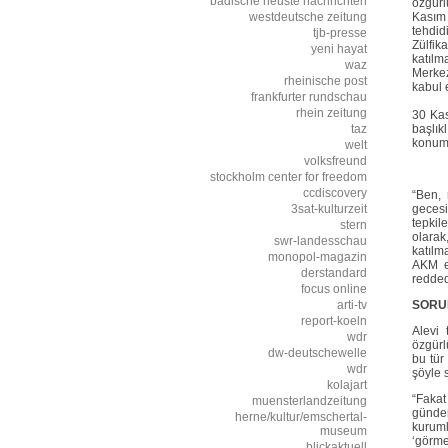
badische neuste nachrichten
özgürl
westdeutsche zeitung
Kasım 
tehdid
tjb-presse
Zülfik
yeni hayat
katılm
waz
Merkez
rheinische post
kabul 
frankfurter rundschau
rhein zeitung
30 Kas
taz
başlık
konumu
welt
volksfreund
stockholm center for freedom
ccdiscovery
“Ben, 
3sat-kulturzeit
geces
tepkil
stern
olarak
swr-landesschau
katılm
monopol-magazin
AKM e.
derstandard
redded
focus online
arti-tv
SORU
report-koeln
Alevi 
wdr
özgürl
dw-deutschewelle
bu tür
wdr
şöyle 
kolajart
“Fakat
muensterlandzeitung
gündem
herne/kultur/emschertal-
kuruml
museum
‘görme
blickaktuell