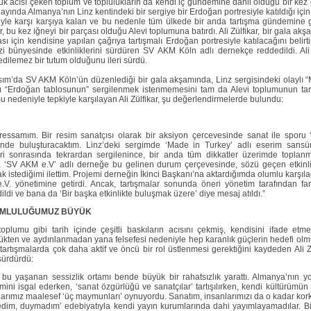
ük acısı çeken toplum ve toplulukların da kendi iç gündemine dahil olduğu bir kez da
ayında Almanya’nın Linz kentindeki bir sergiye bir Erdoğan portresiyle katıldığı içi
iyle karşı karşıya kalan ve bu nedenle tüm ülkede bir anda tartışma gündemine 
ar, bu kez iğneyi bir parçası olduğu Alevi toplumuna batırdı. Ali Zülfikar, bir gala ak
ası için kendisine yapılan çağrıya tartışmalı Erdoğan portresiyle katılacağını belirt
i bünyesinde etkinliklerini sürdüren SV AKM Köln adlı dernekçe reddedildi. Ali
edilemez bir tutum olduğunu ileri sürdü.
ım’da SV AKM Köln’ün düzenlediği bir gala akşamında, Linz sergisindeki olaylı 
lı “Erdoğan tablosunun” sergilenmek istenmemesini tam da Alevi toplumunun tar
 nedeniyle tepkiyle karşılayan Ali Zülfikar, şu değerlendirmelerde bulundu:
ressamım. Bir resim sanatçısı olarak bir aksiyon çercevesinde sanat ile sporu 
inde buluşturacaktım. Linz’deki sergimde ‘Made in Turkey’ adlı eserim sans
eri sonrasında tekrardan sergilenince, bir anda tüm dikkatler üzerimde toplanmış
, ‘SV AKM e.V’ adlı derneğe bu gelinen durum çerçevesinde, sözü geçen etkinl
ak istediğimi ilettim. Projemi derneğin İkinci Başkanı’na aktardığımda olumlu karşıla
V. yönetimine getirdi. Ancak, tartışmalar sonunda öneri yönetim tarafından far
ildi ve bana da ‘Bir başka etkinlikte buluşmak üzere’ diye mesaj atıldı.”
MLULUĞUMUZ BÜYÜK
toplumu gibi tarih içinde çeşitli baskıların acısını çekmiş, kendisini ifade etm
ükten ve aydınlanmadan yana felsefesi nedeniyle hep karanlık güçlerin hedefi olm
 tartışmalarda çok daha aktif ve öncü bir rol üstlenmesi gerektiğini kaydeden Ali Zü
sürdürdü:
 bu yaşanan sessizlik ortamı bende büyük bir rahatsızlık yarattı. Almanya’nın y
ini isgal ederken, ‘sanat özgürlüğü ve sanatçılar’ tartışılırken, kendi kültürümün 
arımız maalesef ‘üç maymunları’ oynuyordu. Sanatım, insanlarımızı da o kadar kork
dim, duymadım’ edebiyatıyla kendi yayın kurumlarında dahi yayımlayamadılar. Bi