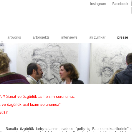
Navigation
instagram
Facebook
überspringen
artworks
artprojekts
interviews
ali zülfikar
presse
um
 // Sanat ve özgürlük asıl bizim sorunumuz
t ve özgürlük asıl bizim sorunumuz”
.2018
 Sanatta özgürlük tartışmalarının, sadece “gelişmiş Batı demokrasilerinin” d