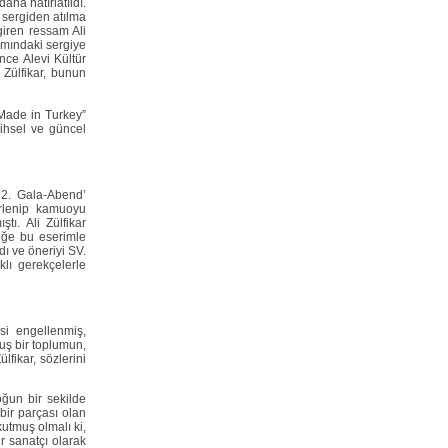
ha hatırlatıldı.
n sergiden atılma
giren ressam Ali
şamındaki sergiye
ince Alevi Kültür
 Zülfikar, bunun
“Made in Turkey”
ihsel ve güncel
‘2. Gala-Abend’
ürlenip kamuoyu
tı. Ali Zülfikar
iğe bu eserimle
dı ve öneriyi SV.
klı gerekçelerle
esi engellenmiş,
uş bir toplumun,
lfikar, sözlerini
oğun bir sekilde
bir parçası olan
utmuş olmalı ki,
r sanatçı olarak