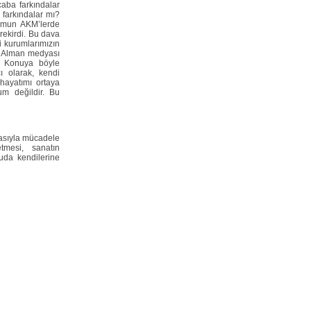
caba farkındalar
 farkındalar mı?
lomun AKM’lerde
rekirdi. Bu dava
i kurumlarımızın
. Alman medyası
. Konuya böyle
ı olarak, kendi
hayatımı ortaya
um değildir. Bu
iasıyla mücadele
tmesi, sanatın
uda kendilerine