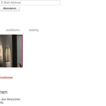
E-
Mail-
Adresse
publikums
katalog
Emotionen
onen
e den Betrachter
ld.