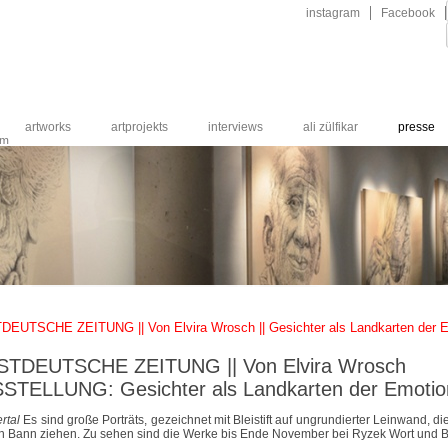
Navigation
instagram
Facebook
überspringen
artworks
artprojekts
interviews
ali zülfikar
presse
um
EUTSCHE ZEITUNG || Von Elvira Wrosch || Gesichter als Landkarten der 
TDEUTSCHE ZEITUNG || Von Elvira Wrosch
SSTELLUNG
:
Gesichter als Landkarten der Emoti
rtal
Es sind große Porträts, gezeichnet mit Bleistift auf ungrundierter Leinwand, di
en Bann ziehen. Zu sehen sind die Werke bis Ende November bei Ryzek Wort und Bi