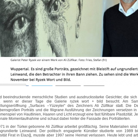
d beeindruckende menschliche Studien und ausdrucksstarke Gesichter, die sich
n, wenn er dieser Tage die Galerie ryżek wort + bild besucht. Am Sam
llungseröffnung „Surfaces –Yüzeyler“ des Zeichners Ali Zülfikar statt. Die De
bensgroßen Porträts und die filigrane Ausführung der Zeichnungen versetzen in
enspiel von Hautlinien, Haaren und Licht erzeugt eine fast fühlbare Plastizität. Jed
nale Momentaufnahme und schaut dabei hinter die Fassade des Porträtierten.
71 in der Türkei geborene Ali Zülfikar arbeitet großflächig. Seine Materialien sind 
grundierte Leinwand. Der politisch engagierte Künstler studierte von 1989 
sität Firat in Elazığ, musste aber 1997 seine Heimat verlassen. Heute lebt und arbe