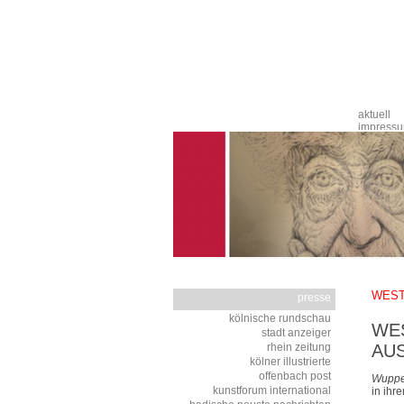
Navigation
aktuell
überspringen
impress
WESTD
presse
Navigation
kölnische rundschau
WES
überspringen
stadt anzeiger
rhein zeitung
AU
kölner illustrierte
offenbach post
Wuppe
kunstforum international
in ihr