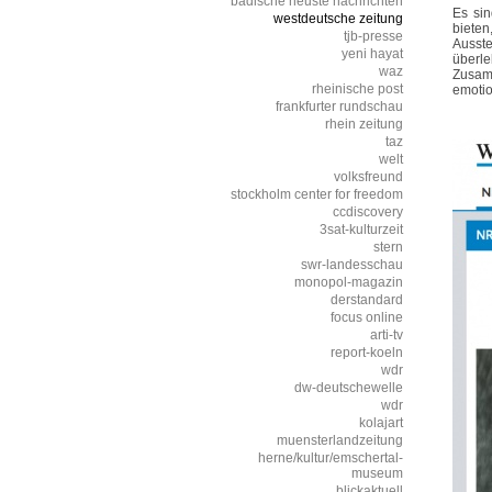
badische neuste nachrichten
Es sin
westdeutsche zeitung
biete
tjb-presse
Ausste
yeni hayat
überle
waz
Zusamm
rheinische post
emotio
frankfurter rundschau
rhein zeitung
taz
welt
volksfreund
stockholm center for freedom
ccdiscovery
3sat-kulturzeit
stern
swr-landesschau
monopol-magazin
derstandard
focus online
arti-tv
report-koeln
wdr
dw-deutschewelle
wdr
kolajart
muensterlandzeitung
herne/kultur/emschertal-
museum
blickaktuell