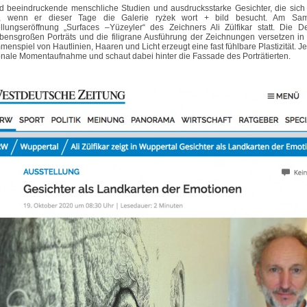
d beeindruckende menschliche Studien und ausdrucksstarke Gesichter, die sich
n, wenn er dieser Tage die Galerie ryżek wort + bild besucht. Am Sam
llungseröffnung „Surfaces –Yüzeyler“ des Zeichners Ali Zülfikar statt. Die De
bensgroßen Porträts und die filigrane Ausführung der Zeichnungen versetzen in
enspiel von Hautlinien, Haaren und Licht erzeugt eine fast fühlbare Plastizität. Jed
nale Momentaufnahme und schaut dabei hinter die Fassade des Porträtierten.