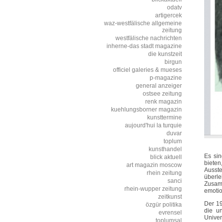
odatv
artigercek
waz-westfälische allgemeine
zeitung
westfälische nachrichten
inherne-das stadt magazine
die kunstzeit
birgun
officiel galeries & mueses
p-magazine
general anzeiger
ostsee zeitung
renk magazin
kuehlungsborner magazin
kunsttermine
aujourd'hui la turquie
duvar
toplum
kunsthandel
Es sin
blick aktuell
biete
art magazin moscow
Ausste
rhein zeitung
überle
sanci
Zusamm
rhein-wupper zeitung
emotio
zeitkunst
Der 19
özgür politika
die un
evrensel
Univer
toplumsal