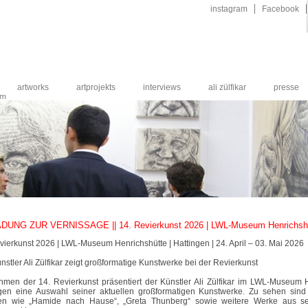
Navigation
instagram
Facebook
überspringen
artworks
artprojekts
interviews
ali zülfikar
presse
um
DUNG ZUR VERNISSAGE || 14. Revierkunst 2026 | LWL-Museum Henrichsh
vierkunst 2026 | LWL-Museum Henrichshütte | Hattingen |
24. April – 03. Mai 2026
nstler Ali Zülfikar zeigt großformatige Kunstwerke bei der Revierkunst
hmen der
14. Revierkunst
präsentiert der Künstler
Ali Zülfikar
im
LWL-Museum He
gen
eine Auswahl seiner aktuellen
großformatigen Kunstwerke
. Zu sehen sind
ten wie
„Hamide nach Hause“
,
„Greta Thunberg“
sowie weitere Werke aus se