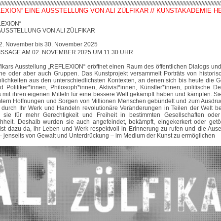
//////////////////
////////////////////////////////////////////////////////////////////////////
//////////////////////////////
/////////////////////////
LEXION“ EINE AUSSTELLUNG VON ALI ZÜLFIKAR // KUNSTAKADEMIE 
EXION“
AUSSTELLUNG VON ALI ZÜLFIKAR
2. November bis 30. November 2025
SSAGE AM 02. NOVEMBER 2025 UM 11.30 UHR
lfikars Ausstellung „REFLEXION“ eröffnet einen Raum des öffentlichen Dialogs und
ne oder aber auch Gruppen. Das Kunstprojekt versammelt Porträts von histori
lichkeiten aus den unterschiedlichsten Kontexten, an denen sich bis heute die G
d Politiker*innen, Philosoph*innen, Aktivist*innen, Künstler*innen, politische D
s mit ihren eigenen Mitteln für eine bessere Welt gekämpft haben und kämpfen. Si
tern Hoffnungen und Sorgen von Millionen Menschen gebündelt und zum Ausdruc
durch Ihr Werk und Handeln revolutionäre Veränderungen in Teilen der Welt be
 sie für mehr Gerechtigkeit und Freiheit in bestimmten Gesellschaften ode
heit. Deshalb wurden sie auch angefeindet, bekämpft, eingekerkert oder getötet
ist dazu da, ihr Leben und Werk respektvoll in Erinnerung zu rufen und die Aus
– jenseits von Gewalt und Unterdrückung – im Medium der Kunst zu ermöglichen