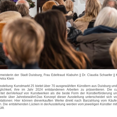
meisterin der Stadt Duisburg, Frau Edeltraud Klabuhn || Dr. Claudia Schaefer || 
Petra Klein
sstellung Kunstmarkt 25 bietet über 70 ausgewählten Künstlern aus Duisburg u
glichkeit, ihre im Jahr 2024 entstandenen Arbeiten zu präsentieren. Die c
htet denVerkauf von Kunstwerken als die beste Form der Künstlerförderung un
rweile über Jahrebewährt.Das Konzept dieser Ausstellung unterscheidet sich v
ntationen: Hier können dieverkauften Werke direkt nach Barzahlung vom Käu
. Die entstehenden Lücken in derAusstellung werden vom jeweiligen Künstler mit
llt.