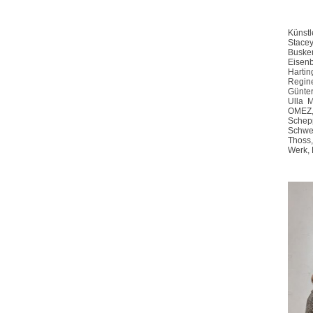
Künstl
Stacey
Buske
Eisenb
Hartin
Regine
Günter
Ulla 
OMEZ,
Schepp
Schwei
Thoss,
Werk, 