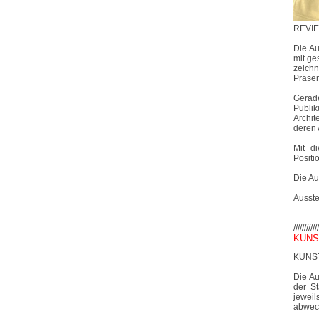
REVIER
Die Au
mit ge
zeichn
Präsen
Gerad
Publik
Archit
deren 
Mit di
Positi
Die Au
Ausste
////////////
KUNSTM
KUNSTM
Die Au
der St
jewei
abwech