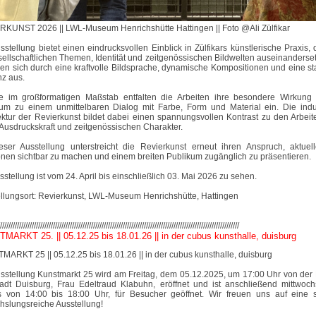
KUNST 2026 || LWL-Museum Henrichshütte Hattingen || Foto @Ali Zülfikar
sstellung bietet einen eindrucksvollen Einblick in Zülfikars künstlerische Praxis, d
sellschaftlichen Themen, Identität und zeitgenössischen Bildwelten auseinanderse
en sich durch eine kraftvolle Bildsprache, dynamische Kompositionen und eine s
z aus.
e im großformatigen Maßstab entfalten die Arbeiten ihre besondere Wirkung
um zu einem unmittelbaren Dialog mit Farbe, Form und Material ein. Die indus
ektur der Revierkunst bildet dabei einen spannungsvollen Kontrast zu den Arbeit
Ausdruckskraft und zeitgenössischen Charakter.
eser Ausstellung unterstreicht die Revierkunst erneut ihren Anspruch, aktuell
onen sichtbar zu machen und einem breiten Publikum zugänglich zu präsentieren.
sstellung ist vom 24. April bis einschließlich 03. Mai 2026 zu sehen.
llungsort:
Revierkunst, LWL-Museum Henrichshütte, Hattingen
/////////////////////////////////////////////////////////////////////////////////////////////////////////////////
ARKT 25. || 05.12.25 bis 18.01.26 || in der cubus kunsthalle, duisburg
ARKT 25 || 05.12.25 bis 18.01.26 || in der cubus kunsthalle, duisburg
sstellung Kunstmarkt 25 wird am Freitag, dem 05.12.2025, um 17:00 Uhr von der 
adt Duisburg, Frau Edeltraud Klabuhn, eröffnet und ist anschließend mittwoch
ls von 14:00 bis 18:00 Uhr, für Besucher geöffnet. Wir freuen uns auf ein
slungsreiche Ausstellung!