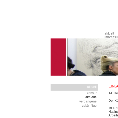
Navigation
aktuell
überspringen
impress
EINLA
aktuell
Navigation
zensur
14. Re
überspringen
aktuelle
Der Kü
vergangene
zukünftige
Im Ra
Hattin
Arbei