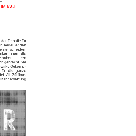
//
HEIMBACH
 der Debatte für
sch bedeutenden
eister scheiden.
enker*innen, die
e haben in ihren
k gebracht. Sie
wirkt. Gekämpft
r für die ganze
. Ali Zülfikars
einandersetzung