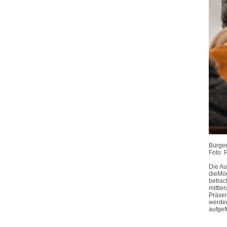
Bürger
Foto: 
Die Au
dieMö
betrac
mittle
Präse
werden
aufgefü