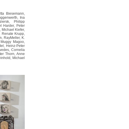
utta Biesemann,
üggenwerth, Ina
ersk, Philipp
l Harder, Peter
 Michael Kiefer,
, Renate Krupp,
, RayMeller, K.
r, Muggy Magoo,
el, Heinz-Peter
wedes, Cornelia
ter Thorn, Anne
inhold, Michael