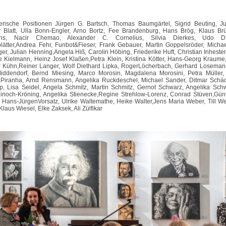
erische Positionen Jürgen G. Bartsch, Thomas Baumgärtel, Sigrid Beuting, J
 Blatt, Ulla Bonn-Engler, Arno Bortz, Fee Brandenburg, Hans Brög, Klaus Br
ns, Nacir Chemao, Alexander C. Cornelius, Silvia Dierkes, Udo Dzi
lätter,Andrea Fehr, Funbot&Fieser, Frank Gebauer, Martin Goppelsröder, Michae
ger, Julian Henning,Angela Hiß, Carolin Höbing, Friederike Huft, Christian Inhester,
 Kielmann, Heinz Josef Klaßen,Petra Klein, Kristina Kötter, Hans-Georg Kraume
 Kühn,Reiner Langer, Wolf Diethard Lipka, RogerLöcherbach, Gerhard Losemann
Middendorf, Bernd Miesing, Marco Morosin, Magdalena Morosini, Petra Mülle
Piranha, Arnd Rensmann, Angelika Ruckdeschel, Michael Sander, Ditmar Schäd
, Lisa Seidel, Angela Schmitz, Martin Schmitz, Gernot Schwarz, Angelika Sch
noch-Kröning, Angelika Stienecke,Regine Strehlow-Lorenz, Conrad Stüven,Gün
 Hans-JürgenVorsatz, Ulrike Waltemathe, Heike Walter,Jens Maria Weber, Till We
Klaus Wiesel, Elke Zaksek, Ali Zülfikar