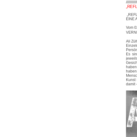
////////////
„REF
„REFL
EINE 
Vom 0
VERNI
Ali Zü
Einzel
Persön
Es sin
jeweil
Gesich
haben 
haben
Mensch
Kunst 
damit 