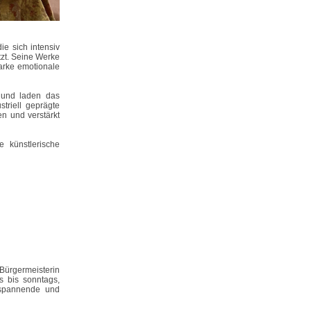
ie sich intensiv
tzt. Seine Werke
tarke emotionale
 und laden das
triell geprägte
en und verstärkt
e künstlerische
Bürgermeisterin
s bis sonntags,
e spannende und